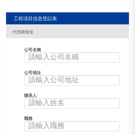
工程項目信息登記表
代理商情況
公司名稱
公司地址
聯系人
職務